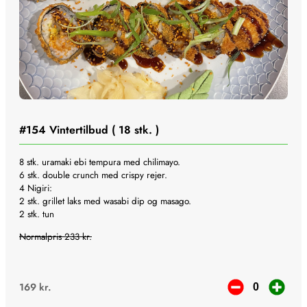
#154
Vintertilbud ( 18 stk. )
8 stk. uramaki ebi tempura med chilimayo.
6 stk. double crunch med crispy rejer.
4 Nigiri:
2 stk. grillet laks med wasabi dip og masago.
2 stk. tun
Normalpris 233 kr.
169
kr.