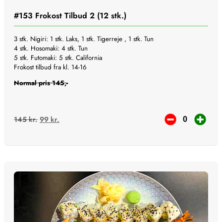
v
9
a
9
#153
Frokost Tilbud 2 (12 stk.)
r
:
k
3 stk. Nigiri: 1 stk. Laks, 1 stk. Tigerreje , 1 stk. Tun
1
r
4 stk. Hosomaki: 4 stk. Tun
4
.
5 stk. Futomaki: 5 stk. California
5
.
Frokost tilbud fra kl. 14-16
k
Normal pris 145,-
r
.
.
D
D
145
kr.
99
kr.
e
e
n
n
o
a
p
k
r
t
i
u
n
e
d
l
e
l
l
e