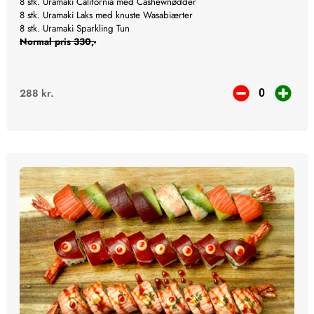
8 stk. Uramaki California med Cashewnødder
8 stk. Uramaki Laks med knuste Wasabiærter
8 stk. Uramaki Sparkling Tun
Normal pris 330,-
288
kr.