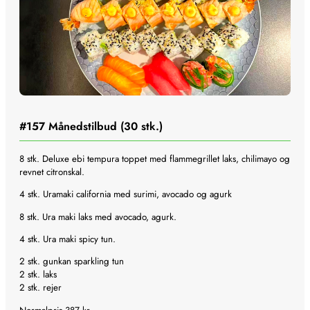
i
p
g
r
e
i
p
s
r
e
i
r
s
:
v
9
a
9
#157
Månedstilbud (30 stk.)
r
:
k
8 stk. Deluxe ebi tempura toppet med flammegrillet laks, chilimayo og
1
r
revnet citronskal.
4
.
5
.
4 stk. Uramaki california med surimi, avocado og agurk
k
8 stk. Ura maki laks med avocado, agurk.
r
4 stk. Ura maki spicy tun.
.
.
2 stk. gunkan sparkling tun
2 stk. laks
2 stk. rejer